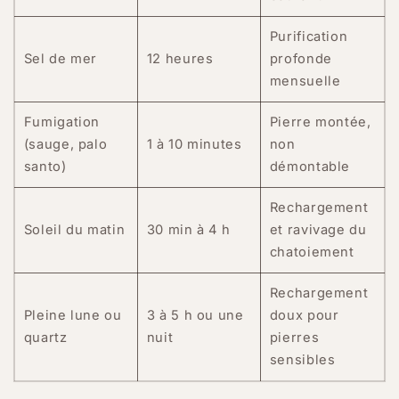
Purification
Sel de mer
12 heures
profonde
mensuelle
Fumigation
Pierre montée,
(sauge, palo
1 à 10 minutes
non
santo)
démontable
Rechargement
Soleil du matin
30 min à 4 h
et ravivage du
chatoiement
Rechargement
Pleine lune ou
3 à 5 h ou une
doux pour
quartz
nuit
pierres
sensibles