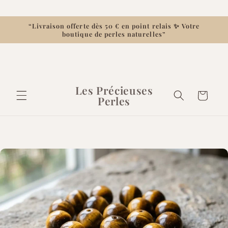
et
passer
au
“Livraison offerte dès 50 € en point relais ✨ Votre
contenu
boutique de perles naturelles”
Les Précieuses
Panier
Perles