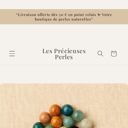
et
passer
au
“Livraison offerte dès 50 € en point relais ✨ Votre
contenu
boutique de perles naturelles”
Les Précieuses
Panier
Perles