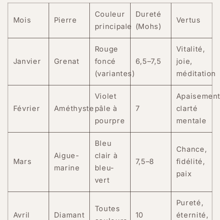
Couleur
Dureté
Mois
Pierre
Vertus
principale
(Mohs)
Rouge
Vitalité,
Janvier
Grenat
foncé
6,5–7,5
joie,
(variantes)
méditation
Violet
Apaisement
Février
Améthyste
pâle à
7
clarté
pourpre
mentale
Bleu
Chance,
Aigue-
clair à
Mars
7,5–8
fidélité,
marine
bleu-
paix
vert
Pureté,
Toutes
Avril
Diamant
10
éternité,