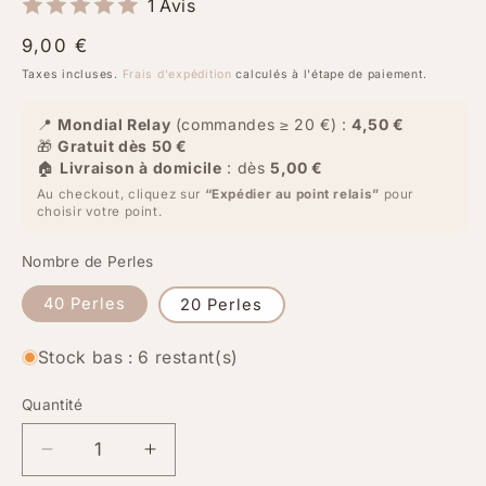
1 Avis
Prix
9,00 €
habituel
Taxes incluses.
Frais d'expédition
calculés à l'étape de paiement.
📍
Mondial Relay
(commandes ≥ 20 €) :
4,50 €
🎁
Gratuit dès 50 €
🏠
Livraison à domicile
: dès
5,00 €
Au checkout, cliquez sur
“Expédier au point relais”
pour
choisir votre point.
Nombre de Perles
40 Perles
20 Perles
Stock bas : 6 restant(s)
Quantité
Quantité
Réduire
Augmenter
la
la