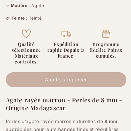
quantité
quantité
✨
Matière :
Agate
de
de
🌿
Teinte :
Teinté
Agate
Agate
rayée
rayée
marron
marron
-
-
Qualité
Expédition
Programme
8
8
sélectionnée
rapide Depuis la
fidélité Points
mm
mm
Matériaux
France.
cumulés.
-
-
contrôlés.
20/40
20/40
Perles
Perles
Ajouter au panier
Agate rayée marron - Perles de 8 mm -
Origine Madagascar
Perles d’agate rayée marron naturelles de
8 mm
,
appréciées pour leurs bandes fines et régulières