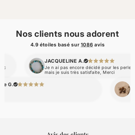
Nos clients nous adorent
4.9 étoiles basé sur
1086
avis
JACQUELINE A.
Je n ai pas encore décidé pour les perles d amb
mais je suis très satisfaite, Merci
nicolas
P
Avis des clients