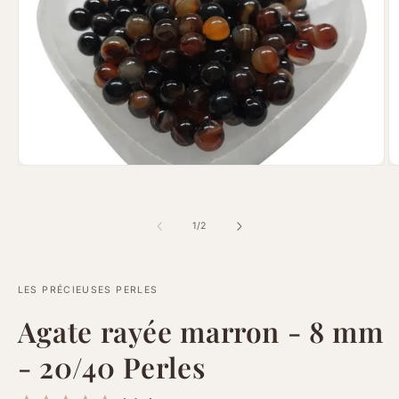
Ouvrir
Ou
le
le
média
m
1
2
dans
d
de
1
/
2
une
u
fenêtre
fe
modale
m
LES PRÉCIEUSES PERLES
Agate rayée marron - 8 mm
- 20/40 Perles