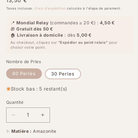
Prix
13,50 €
habituel
Taxes incluses.
Frais d'expédition
calculés à l'étape de paiement.
📍
Mondial Relay
(commandes ≥ 20 €) :
4,50 €
🎁
Gratuit dès 50 €
🏠
Livraison à domicile
: dès
5,00 €
Au checkout, cliquez sur
“Expédier au point relais”
pour
choisir votre point.
Nombre de Prles
60 Perles
30 Perles
Stock bas : 5 restant(s)
Quantité
Quantité
Réduire
Augmenter
la
la
quantité
quantité
✨
Matière :
Amazonite