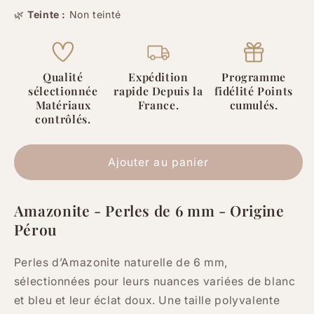
de
de
🌿
Teinte :
Non teinté
Amazonite
Amazonite
-
-
6
6
mm
mm
Qualité
Expédition
Programme
-
-
sélectionnée
rapide Depuis la
fidélité Points
30/60
30/60
Matériaux
France.
cumulés.
Perles
Perles
contrôlés.
Ajouter au panier
Amazonite - Perles de 6 mm - Origine
Pérou
Perles d’Amazonite naturelle de 6 mm,
sélectionnées pour leurs nuances variées de blanc
et bleu et leur éclat doux. Une taille polyvalente