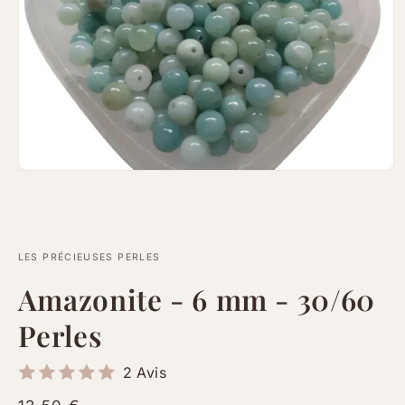
Ouvrir
le
média
1
dans
une
fenêtre
LES PRÉCIEUSES PERLES
modale
Amazonite - 6 mm - 30/60
Perles
2 Avis