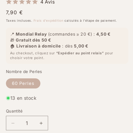
4 Avis
Prix
7,90 €
habituel
Taxes incluses.
Frais d'expédition
calculés à l'étape de paiement.
📍
Mondial Relay
(commandes ≥ 20 €) :
4,50 €
🎁
Gratuit dès 50 €
🏠
Livraison à domicile
: dès
5,00 €
Au checkout, cliquez sur
“Expédier au point relais”
pour
choisir votre point.
Nombre de Perles
60 Perles
13 en stock
Quantité
Quantité
Réduire
Augmenter
la
la