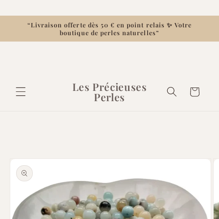
et
passer
au
“Livraison offerte dès 50 € en point relais ✨ Votre
contenu
boutique de perles naturelles”
Les Précieuses
Panier
Perles
Passer aux
informations
produits