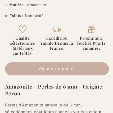
quantité
quantité
✨
Matière :
Amazonite
de
de
🌿
Teinte :
Non teinté
Amazonite
Amazonite
-
-
6
6
mm
mm
Qualité
Expédition
Programme
-
-
sélectionnée
rapide Depuis la
fidélité Points
60
60
Matériaux
France.
cumulés.
Perles
Perles
contrôlés.
Ajouter au panier
Amazonite - Perles de 6 mm - Origine
Pérou
Perles d’Amazonite naturelle de 6 mm,
sélectionnées pour leurs nuances variées et leur