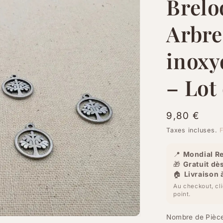
Brelo
Arbre
inoxy
– Lot
Prix
9,80 €
habituel
Taxes incluses.
F
📍
Mondial Re
🎁
Gratuit dè
🏠
Livraison 
Au checkout, cl
point.
Nombre de Pièc