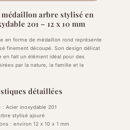
mm
–
médaillon arbre stylisé en
Lot
xydable 201 – 12 x 10 mm
de
10
ou
ue en forme de médaillon rond représente
20
isé finement découpé. Son design délicat
 en fait un élément idéal pour des
irées par la nature, la famille et la
stiques détaillées
 : Acier inoxydable 201
Arbre stylisé ajouré
ons : environ 12 x 10 x 1 mm