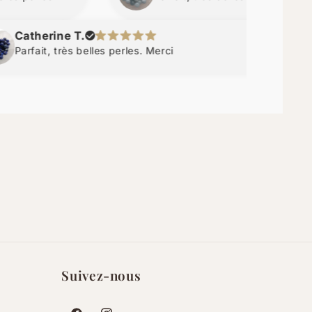
ine T.
Él
, très belles perles. Merci
Me
ar
er
ét
bi
Suivez-nous