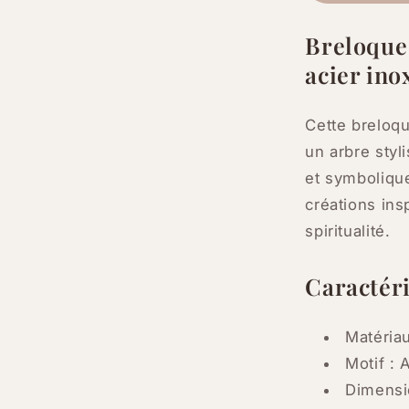
mm
–
Breloque 
Lot
acier ino
de
10
ou
Cette breloq
20
un arbre styl
et symbolique
créations insp
spiritualité.
Caractéri
Matériau
Motif : 
Dimensi