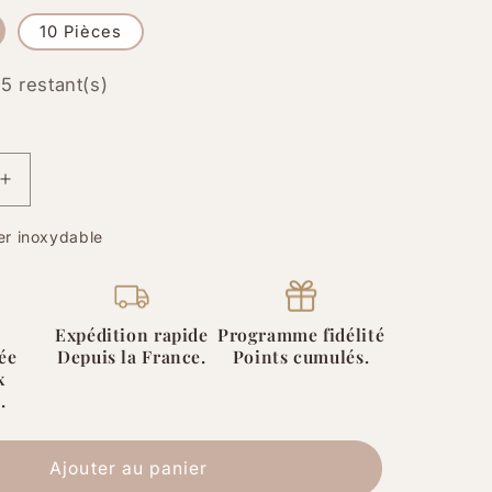
10 Pièces
5 restant(s)
Augmenter
la
quantité
er inoxydable
de
Breloque
Médaillon
Arbre
Expédition rapide
Programme fidélité
ée
Depuis la France.
Points cumulés.
Stylisé
x
acier
.
e
inoxydable
201
–
Ajouter au panier
12