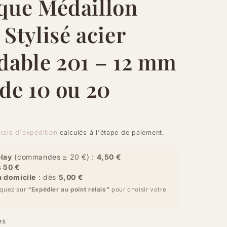
que Médaillon
 Stylisé acier
dable 201 – 12 mm
 de 10 ou 20
rais d'expédition
calculés à l'étape de paiement.
lay
(commandes ≥ 20 €) :
4,50 €
s 50 €
à domicile
: dès
5,00 €
iquez sur
“Expédier au point relais”
pour choisir votre
es