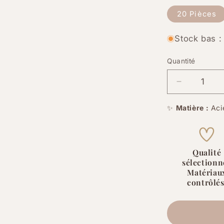
20 Pièces
Stock bas : 
Quantité
Quantité
Réduire
la
quantité
✨
Matière :
Aci
de
Breloque
Médaillon
Arbre
Qualité
sélectionn
Stylisé
Matériau
acier
contrôlés
inoxydabl
201
–
12