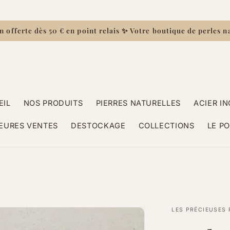
n offerte dès 50 € en point relais ✨ Votre boutique de perles n
EIL
NOS PRODUITS
PIERRES NATURELLES
ACIER I
EURES VENTES
DESTOCKAGE
COLLECTIONS
LE P
LES PRÉCIEUSES 