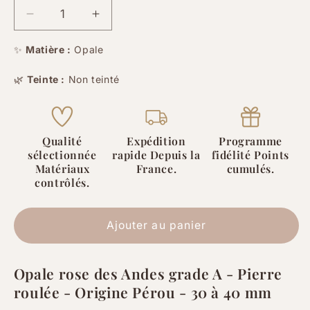
Réduire
Augmenter
la
la
quantité
quantité
✨
Matière :
Opale
de
de
🌿
Teinte :
Non teinté
Opale
Opale
rose
rose
des
des
Andes
Andes
Qualité
Expédition
Programme
grade
grade
sélectionnée
rapide Depuis la
fidélité Points
A
A
Matériaux
France.
cumulés.
-
-
contrôlés.
Pérou
Pérou
-
-
Pierre
Pierre
Ajouter au panier
roulée
roulée
Opale rose des Andes grade A - Pierre
roulée - Origine Pérou - 30 à 40 mm