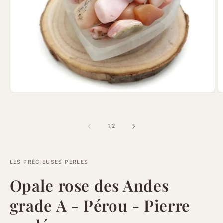
Ouvrir
Ou
le
le
média
m
1
2
dans
d
de
1
/
2
une
u
fenêtre
fe
modale
m
LES PRÉCIEUSES PERLES
Opale rose des Andes
grade A - Pérou - Pierre