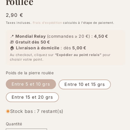
roulée
Prix
2,90 €
habituel
Taxes incluses.
Frais d'expédition
calculés à l'étape de paiement.
📍
Mondial Relay
(commandes ≥ 20 €) :
4,50 €
🎁
Gratuit dès 50 €
🏠
Livraison à domicile
: dès
5,00 €
Au checkout, cliquez sur
“Expédier au point relais”
pour
choisir votre point.
Poids de la pierre roulée
Entre 5 et 10 grs
Entre 10 et 15 grs
Entre 15 et 20 grs
Stock bas : 7 restant(s)
Quantité
Quantité