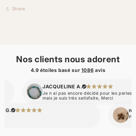
Share
Nos clients nous adorent
4.9 étoiles basé sur
1086
avis
JACQUELINE A.
Je n ai pas encore décidé pour les perles d amb
mais je suis très satisfaite, Merci
nicolas
Pa