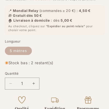
📍
Mondial Relay
(commandes ≥ 20 €) :
4,50 €
🎁
Gratuit dès 50 €
🏠
Livraison à domicile
: dès
5,00 €
Au checkout, cliquez sur
“Expédier au point relais”
pour
choisir votre point.
Longueur
5 mètres
Stock bas : 2 restant(s)
Quantité
Quantité
Réduire
Augmenter
la
la
quantité
quantité
de
de
Cordon
Cordon
Qualité
Expédition
Programme