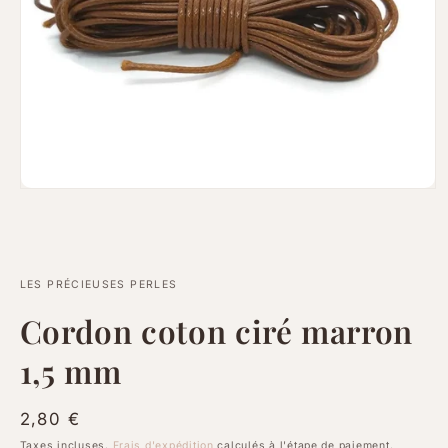
Ouvrir
le
média
1
dans
une
fenêtre
LES PRÉCIEUSES PERLES
modale
Cordon coton ciré marron
1,5 mm
Prix
2,80 €
habituel
Taxes incluses.
Frais d'expédition
calculés à l'étape de paiement.