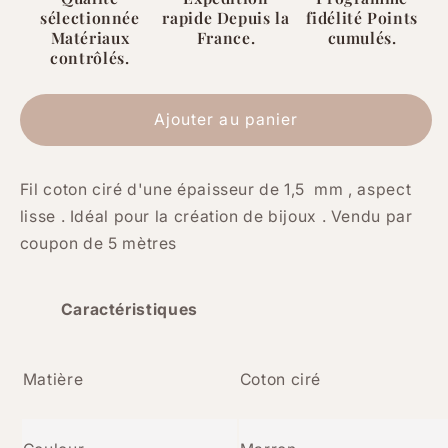
coton
coton
sélectionnée
rapide Depuis la
fidélité Points
ciré
ciré
Matériaux
France.
cumulés.
contrôlés.
marron
marron
1,5
1,5
mm
mm
Ajouter au panier
Fil coton ciré d'une épaisseur de 1,5 mm , aspect
lisse . Idéal pour la création de bijoux . Vendu par
coupon de 5 mètres
Caractéristiques
Matière
Coton ciré