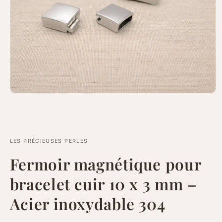
Ouvrir
le
média
1
dans
une
fenêtre
LES PRÉCIEUSES PERLES
modale
Fermoir magnétique pour
bracelet cuir 10 x 3 mm –
Acier inoxydable 304