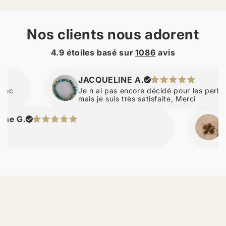
Nos clients nous adorent
4.9 étoiles basé sur
1086
avis
JACQUELINE A.
Je n ai pas encore décidé pour les perles d a
mais je suis très satisfaite, Merci
G.
nicol