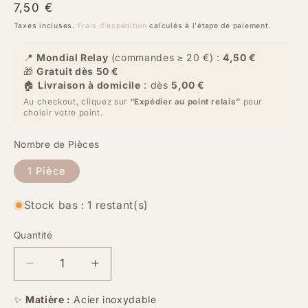
Prix
7,50 €
habituel
Taxes incluses.
Frais d'expédition
calculés à l'étape de paiement.
📍
Mondial Relay
(commandes ≥ 20 €) :
4,50 €
🎁
Gratuit dès 50 €
🏠
Livraison à domicile
: dès
5,00 €
Au checkout, cliquez sur
“Expédier au point relais”
pour
choisir votre point.
Nombre de Pièces
1 Pièce
Stock bas : 1 restant(s)
Quantité
Quantité
Réduire
Augmenter
la
la
quantité
quantité
✨
Matière :
Acier inoxydable