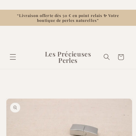
et
passer
au
“Livraison offerte dès 50 € en point relais ✨ Votre
contenu
boutique de perles naturelles”
Les Précieuses
Panier
Perles
Passer aux
informations
produits