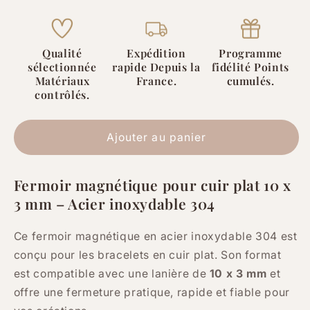
de
de
Fermoir
Fermoir
magnétique
magnétique
pour
pour
Qualité
Expédition
Programme
sélectionnée
rapide Depuis la
fidélité Points
bracelet
bracelet
Matériaux
France.
cumulés.
cuir
cuir
contrôlés.
10
10
x
x
3
3
Ajouter au panier
mm
mm
–
–
Acier
Acier
Fermoir magnétique pour cuir plat 10 x
inoxydable
inoxydable
3 mm – Acier inoxydable 304
304
304
Ce fermoir magnétique en acier inoxydable 304 est
conçu pour les bracelets en cuir plat. Son format
est compatible avec une lanière de
10 x 3 mm
et
offre une fermeture pratique, rapide et fiable pour