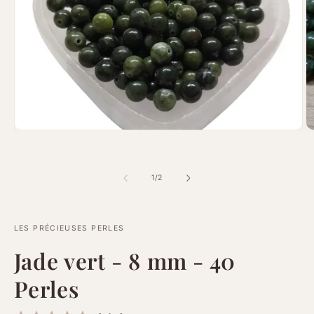
Ouvrir
Ou
le
le
média
m
1
2
dans
d
de
1
/
2
une
u
fenêtre
fe
modale
m
LES PRÉCIEUSES PERLES
Jade vert - 8 mm - 40
Perles