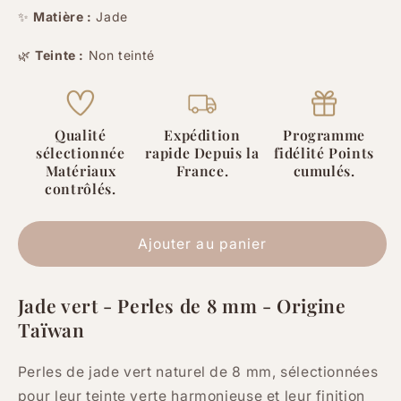
quantité
quantité
✨
Matière :
Jade
de
de
🌿
Teinte :
Non teinté
Jade
Jade
vert
vert
-
-
8
8
Qualité
Expédition
Programme
mm
mm
sélectionnée
rapide Depuis la
fidélité Points
-
-
Matériaux
France.
cumulés.
40
40
contrôlés.
Perles
Perles
Ajouter au panier
Jade vert - Perles de 8 mm - Origine
Taïwan
Perles de jade vert naturel de 8 mm, sélectionnées
pour leur teinte verte harmonieuse et leur finition