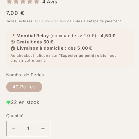
4 Avis
Prix
7,00 €
habituel
Taxes incluses.
Frais d'expédition
calculés à l'étape de paiement.
📍
Mondial Relay
(commandes ≥ 20 €) :
4,50 €
🎁
Gratuit dès 50 €
🏠
Livraison à domicile
: dès
5,00 €
Au checkout, cliquez sur
“Expédier au point relais”
pour
choisir votre point.
Nombre de Perles
40 Perles
22 en stock
Quantité
Quantité
Réduire
Augmenter
la
la