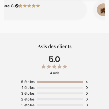
G.
nicol
Avis des clients
5.0
4 avis
5
étoiles
4
4
étoiles
0
3
étoiles
0
2
étoiles
0
1
étoiles
0