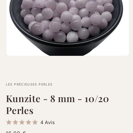
Ouvrir
le
média
1
dans
une
fenêtre
LES PRÉCIEUSES PERLES
modale
Kunzite - 8 mm - 10/20
Perles
4 Avis