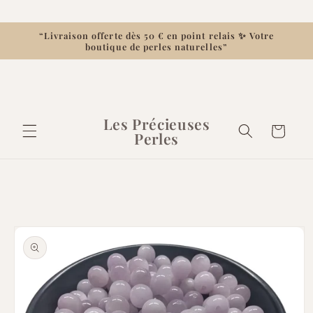
et
passer
au
“Livraison offerte dès 50 € en point relais ✨ Votre
contenu
boutique de perles naturelles”
Les Précieuses
Panier
Perles
Passer aux
informations
produits