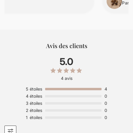
Parfai
Avis des clients
5.0
4 avis
5
étoiles
4
4
étoiles
0
3
étoiles
0
2
étoiles
0
1
étoiles
0