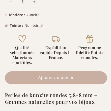
Réduire
Augmenter
la
la
quantité
quantité
✨
Matière :
kunzite
de
de
🌿
Teinte :
Non teinté
Kunzite
Kunzite
-
-
8
8
mm
mm
Qualité
Expédition
Programme
-
-
sélectionnée
rapide Depuis la
fidélité Points
10/20
10/20
Matériaux
France.
cumulés.
Perles
Perles
contrôlés.
Ajouter au panier
Perles de kunzite rondes 7,8–8 mm –
Gemmes naturelles pour vos bijoux