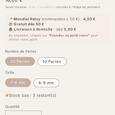
Prix
16,00 €
habituel
Taxes incluses.
Frais d'expédition
calculés à l'étape de paiement.
📍
Mondial Relay
(commandes ≥ 20 €) :
4,50 €
🎁
Gratuit dès 50 €
🏠
Livraison à domicile
: dès
5,00 €
Au checkout, cliquez sur
“Expédier au point relais”
pour
choisir votre point.
Nombre de Perles
20 Perles
10 Perles
Taille
7-8 mm
8-9 mm
Stock bas : 3 restant(s)
Quantité
Quantité