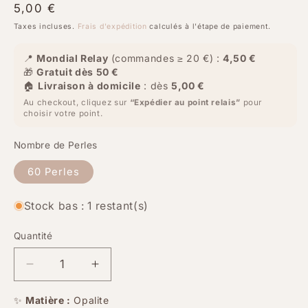
Prix
5,00 €
habituel
Taxes incluses.
Frais d'expédition
calculés à l'étape de paiement.
📍
Mondial Relay
(commandes ≥ 20 €) :
4,50 €
🎁
Gratuit dès 50 €
🏠
Livraison à domicile
: dès
5,00 €
Au checkout, cliquez sur
“Expédier au point relais”
pour
choisir votre point.
Nombre de Perles
60 Perles
Stock bas : 1 restant(s)
Quantité
Quantité
Réduire
Augmenter
la
la
quantité
quantité
✨
Matière :
Opalite