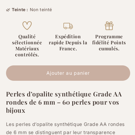
de
de
🌿
Teinte :
Non teinté
Opalite
Opalite
synthétique
synthétique
Grade
Grade
AA
AA
Qualité
Expédition
Programme
-
-
sélectionnée
rapide Depuis la
fidélité Points
6
6
Matériaux
France.
cumulés.
mm
mm
contrôlés.
-
-
60
60
Perles
Perles
Ajouter au panier
Perles d’opalite synthétique Grade AA
rondes de 6 mm – 60 perles pour vos
bijoux
Les perles d’opalite synthétique Grade AA rondes
de 6 mm se distinguent par leur transparence