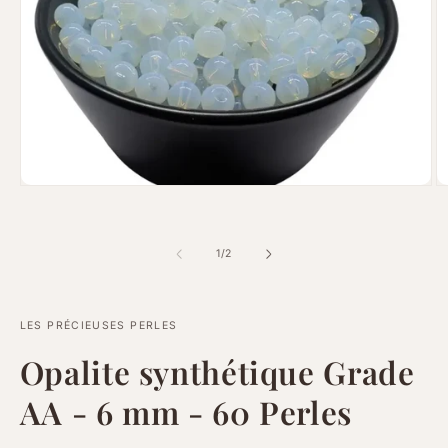
Ouvrir
Ou
le
le
média
m
1
2
dans
d
de
1
/
2
une
u
fenêtre
fe
modale
m
LES PRÉCIEUSES PERLES
Opalite synthétique Grade
AA - 6 mm - 60 Perles