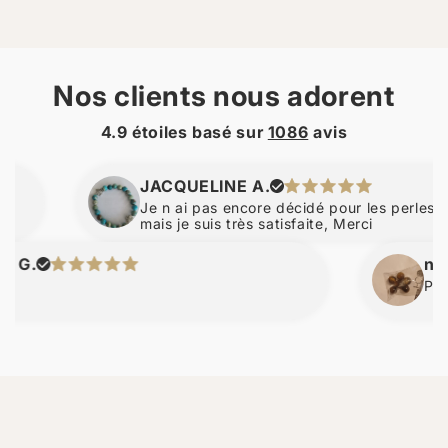
Nos clients nous adorent
4.9 étoiles basé sur
1086
avis
JACQUELINE A.
Je n ai pas encore décidé pour les perles d am
mais je suis très satisfaite, Merci
.
nicola