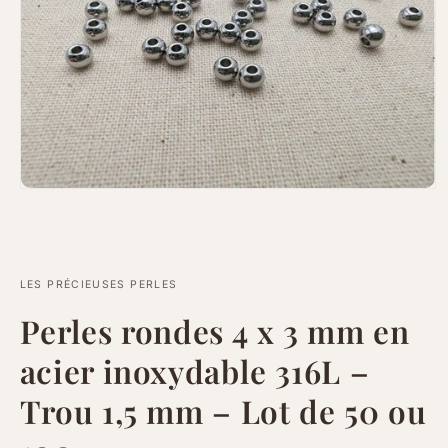
Ouvrir
le
média
1
dans
une
fenêtre
LES PRÉCIEUSES PERLES
modale
Perles rondes 4 x 3 mm en
acier inoxydable 316L –
Trou 1,5 mm – Lot de 50 ou