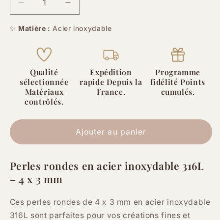
Réduire
Augmenter
la
la
quantité
quantité
✨
Matière :
Acier inoxydable
de
de
Perles
Perles
rondes
rondes
4
4
Qualité
Expédition
Programme
sélectionnée
rapide Depuis la
fidélité Points
x
x
Matériaux
France.
cumulés.
3
3
contrôlés.
mm
mm
en
en
acier
acier
Ajouter au panier
inoxydable
inoxydable
316L
316L
–
–
Perles rondes en acier inoxydable 316L
Trou
Trou
– 4 x 3 mm
1,5
1,5
mm
mm
–
–
Ces perles rondes de 4 x 3 mm en acier inoxydable
Lot
Lot
316L sont parfaites pour vos créations fines et