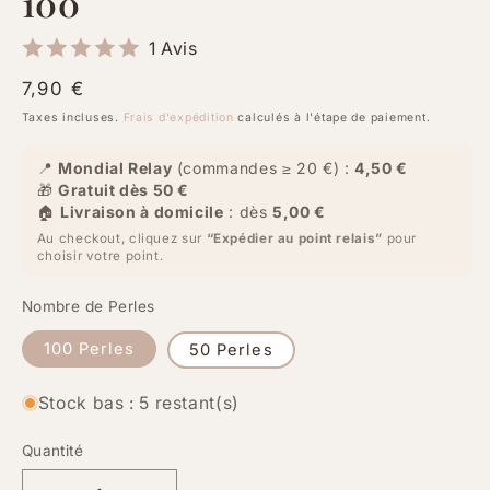
100
1 Avis
Prix
7,90 €
habituel
Taxes incluses.
Frais d'expédition
calculés à l'étape de paiement.
📍
Mondial Relay
(commandes ≥ 20 €) :
4,50 €
🎁
Gratuit dès 50 €
🏠
Livraison à domicile
: dès
5,00 €
Au checkout, cliquez sur
“Expédier au point relais”
pour
choisir votre point.
Nombre de Perles
100 Perles
50 Perles
Stock bas : 5 restant(s)
Quantité
Quantité