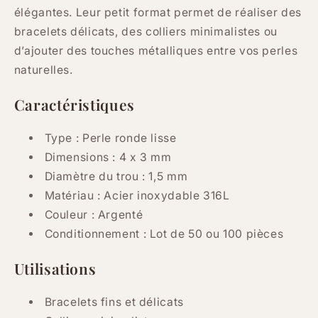
de
de
élégantes. Leur petit format permet de réaliser des
50
50
bracelets délicats, des colliers minimalistes ou
ou
ou
100
100
d’ajouter des touches métalliques entre vos perles
naturelles.
Caractéristiques
Type : Perle ronde lisse
Dimensions : 4 x 3 mm
Diamètre du trou : 1,5 mm
Matériau : Acier inoxydable 316L
Couleur : Argenté
Conditionnement : Lot de 50 ou 100 pièces
Utilisations
Bracelets fins et délicats