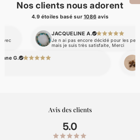
Nos clients nous adorent
4.9 étoiles basé sur
1086
avis
JACQUELINE A.
Je n ai pas encore décidé pour les perles d a
mais je suis très satisfaite, Merci
G.
nicol
Avis des clients
5.0