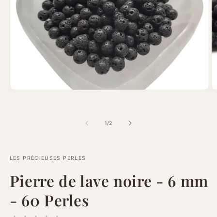
Ouvrir
Ou
le
le
média
m
1
2
dans
d
de
1
/
2
une
u
fenêtre
fe
modale
m
LES PRÉCIEUSES PERLES
Pierre de lave noire - 6 mm
- 60 Perles