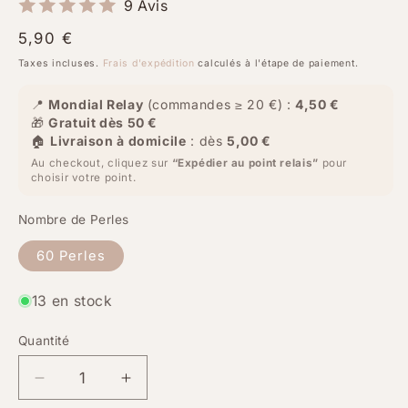
9 Avis
Prix
5,90 €
habituel
Taxes incluses.
Frais d'expédition
calculés à l'étape de paiement.
📍
Mondial Relay
(commandes ≥ 20 €) :
4,50 €
🎁
Gratuit dès 50 €
🏠
Livraison à domicile
: dès
5,00 €
Au checkout, cliquez sur
“Expédier au point relais”
pour
choisir votre point.
Nombre de Perles
60 Perles
13 en stock
Quantité
Quantité
Réduire
Augmenter
la
la