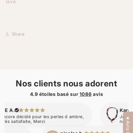
lave
Share
Nos clients nous adorent
4.9 étoiles basé sur
1086
avis
.
Karen
e décidé pour les perles d ambre,
Je suis super
★Avis Clients
atisfaite, Merci
naturelle