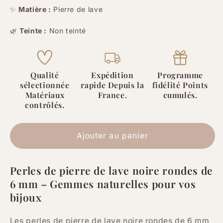
quantité
quantité
✨
Matière :
Pierre de lave
de
de
🌿
Teinte :
Non teinté
Pierre
Pierre
de
de
lave
lave
noire
noire
Qualité
Expédition
Programme
-
-
sélectionnée
rapide Depuis la
fidélité Points
6
6
Matériaux
France.
cumulés.
mm
mm
contrôlés.
-
-
60
60
Perles
Perles
Ajouter au panier
Perles de pierre de lave noire rondes de
6 mm – Gemmes naturelles pour vos
bijoux
Les perles de pierre de lave noire rondes de 6 mm